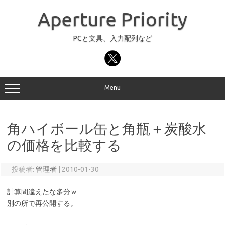
コ
ン
Aperture Priority
テ
ン
ツ
へ
PCと文具、入力配列など
ス
キ
ッ
プ
Menu
角ハイボール缶と角瓶＋炭酸水
の価格を比較する
投稿者:
管理者
|
2010-01-30
計算間違えたな多分ｗ
別の所で再公開する。