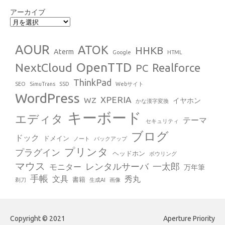
アーカイブ
AOUR
ATOK
HHKB
Aterm
Google
HTML
OpenTTD
NextCloud
Realforce
PC
ThinkPad
SEO
SimuTrans
SSD
Webサイト
WordPress
XPERIA
WZ
イヤホン
かな漢字変換
キーボード
エディタ
テーマ
セキュリティ
ブログ
ドック
ドメイン
ノート
バックアップ
プリンタ
プラグイン
ヘッドホン
ボウリング
マウス
レンタルサーバ
一太郎
モニター
万年筆
手帳
文具
秀丸
書籍
剃刀
生成AI
画像
Copyright © 2021
Aperture Priority