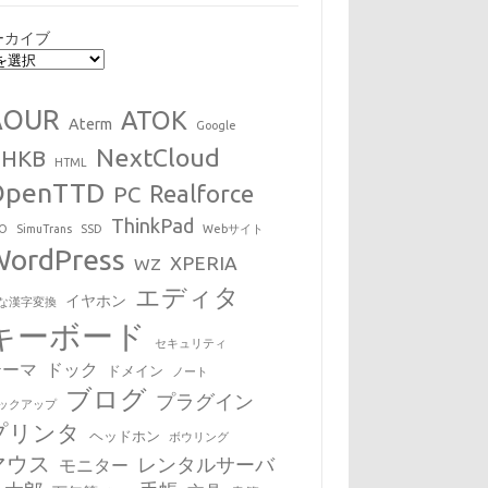
ーカイブ
AOUR
ATOK
Aterm
Google
NextCloud
HHKB
HTML
OpenTTD
Realforce
PC
ThinkPad
EO
SimuTrans
SSD
Webサイト
WordPress
XPERIA
WZ
エディタ
イヤホン
な漢字変換
キーボード
セキュリティ
テーマ
ドック
ドメイン
ノート
ブログ
プラグイン
ックアップ
プリンタ
ヘッドホン
ボウリング
マウス
レンタルサーバ
モニター