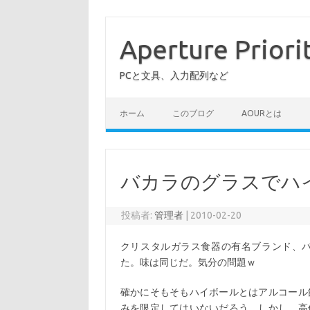
コ
ン
テ
Aperture Priori
ン
ツ
へ
PCと文具、入力配列など
ス
キ
ッ
プ
ホーム
このブログ
AOURとは
バカラのグラスでハ
投稿者:
管理者
|
2010-02-20
クリスタルガラス食器の有名ブランド、
た。味は同じだ。気分の問題ｗ
確かにそもそもハイボールとはアルコール
みを限定してはいないだろう。しかし、高