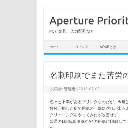
コ
ン
テ
Aperture Priori
ン
ツ
へ
PCと文具、入力配列など
ス
キ
ッ
プ
ホーム
このブログ
AOURとは
名刺印刷でまた苦労のCa
投稿者:
管理者
|
2013-07-08
色々と不満があるプリンタなのだが、今度
数枚印刷した所で用紙の一部に汚れが出る
クリーニングをやってみたが改善せず。
普通のL版写真用紙やA4の用紙に印刷し