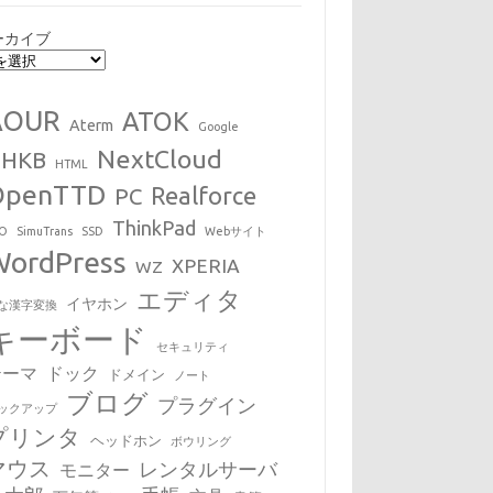
ーカイブ
AOUR
ATOK
Aterm
Google
NextCloud
HHKB
HTML
OpenTTD
Realforce
PC
ThinkPad
EO
SimuTrans
SSD
Webサイト
WordPress
XPERIA
WZ
エディタ
イヤホン
な漢字変換
キーボード
セキュリティ
テーマ
ドック
ドメイン
ノート
ブログ
プラグイン
ックアップ
プリンタ
ヘッドホン
ボウリング
マウス
レンタルサーバ
モニター