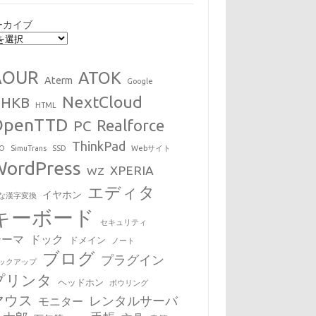
ーカイブ
AOUR
ATOK
Aterm
Google
NextCloud
HHKB
HTML
OpenTTD
Realforce
PC
ThinkPad
EO
SimuTrans
SSD
Webサイト
WordPress
XPERIA
WZ
エディタ
イヤホン
な漢字変換
キーボード
セキュリティ
テーマ
ドック
ドメイン
ノート
ブログ
プラグイン
ックアップ
プリンタ
ヘッドホン
ボウリング
マウス
レンタルサーバ
モニター