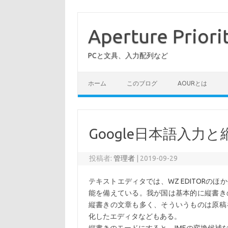
コ
ン
テ
Aperture Priori
ン
ツ
へ
PCと文具、入力配列など
ス
キ
ッ
プ
ホーム
このブログ
AOURとは
Google日本語入力
投稿者:
管理者
|
2019-09-29
テキストエディタでは、WZ EDITOR
能を備えている。我が国は基本的に縦書き
縦書きの文章も多く、そういうものは原稿
化したエディタなどもある。