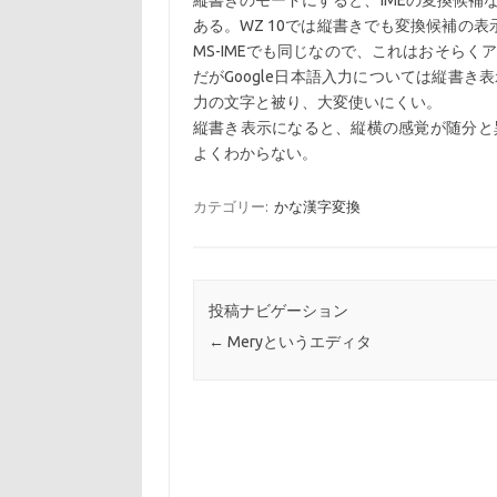
縦書きのモードにすると、IMEの変換候補
ある。WZ 10では縦書きでも変換候補の
MS-IMEでも同じなので、これはおそら
だがGoogle日本語入力については縦書
力の文字と被り、大変使いにくい。
縦書き表示になると、縦横の感覚が随分と
よくわからない。
カテゴリー:
かな漢字変換
投稿ナビゲーション
←
Meryというエディタ