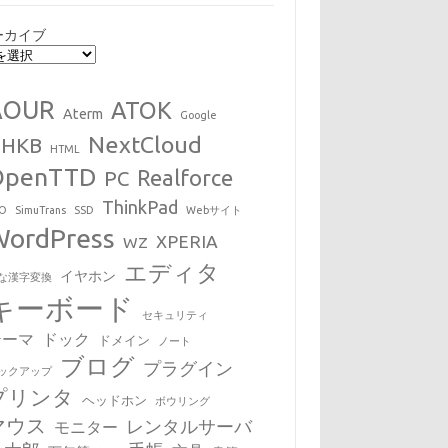
ーカイブ
AOUR
ATOK
Aterm
Google
NextCloud
HHKB
HTML
OpenTTD
Realforce
PC
ThinkPad
EO
SimuTrans
SSD
Webサイト
WordPress
XPERIA
WZ
エディタ
イヤホン
な漢字変換
キーボード
セキュリティ
テーマ
ドック
ドメイン
ノート
ブログ
プラグイン
ックアップ
プリンタ
ヘッドホン
ボウリング
マウス
レンタルサーバ
モニター