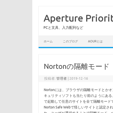
コ
ン
テ
Aperture Priori
ン
ツ
へ
PCと文具、入力配列など
ス
キ
ッ
プ
ホーム
このブログ
AOURとは
Nortonの隔離モード
投稿者:
管理者
|
2019-12-16
Nortonには、ブラウザの隔離モードと
キュリティソフトも当たり前のようにあるよ
で起動して任意のサイトを全て隔離モード
Norton Safe Webで怪しいサイト