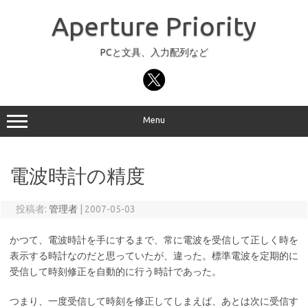
コ
ン
Aperture Priority
テ
ン
ツ
へ
PCと文具、入力配列など
ス
キ
ッ
プ
Menu
電波時計の精度
投稿者:
管理者
|
2007-05-03
かつて、電波時計を手にするまで、常に電波を受信して正しく時を
表示する時計なのだと思っていたが、違った。標準電波を定期的に
受信して時刻修正を自動的に行う時計であった。
つまり、一度受信して時刻を修正してしまえば、あとは次に受信す