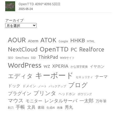
OpenTTD 4096*4096 5回目
2025-05-24
アーカイブ
AOUR
ATOK
HHKB
Aterm
Google
HTML
OpenTTD
NextCloud
Realforce
PC
ThinkPad
SEO
SimuTrans
SSD
Webサイト
WordPress
XPERIA
WZ
イヤホン
かな漢字変換
キーボード
エディタ
テーマ
セキュリティ
ブログ
ドック
ドメイン
ノート
バックアップ
プリンタ
プラグイン
ヘッドホン
ボウリング
マウス
レンタルサーバ
一太郎
モニター
万年筆
手帳
文具
秀丸
書籍
剃刀
生成AI
画像