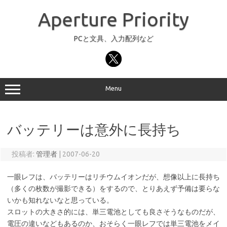
コ
ン
Aperture Priority
テ
ン
ツ
へ
PCと文具、入力配列など
ス
キ
ッ
プ
Menu
バッテリーは意外に長持ち
投稿者:
管理者
|
2007-06-20
一眼レフは、バッテリーはリチウムイオンだが、想像以上に長持ち
（多くの枚数が撮影できる）をするので、とりあえず予備は要らな
いかも知れないなと思っている。
スロットの大きさ的には、単三電池としても良さそうなものだが、
電圧の違いなどもあるのか、おそらく一眼レフでは単三電池をメイ