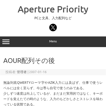
コ
ン
Aperture Priority
テ
ン
ツ
へ
PCと文具、入力配列など
ス
キ
ッ
プ
Menu
AOUR配列その後
投稿者:
管理者
|
2007-01-16
無論到底QWERTYローマ字やAZIK入力には及ばず、仕事で使うレ
ベルには全く至らず、今は専ら自宅で使うのみである。
少しずつ速度は向上しているが、まだまだ実用的ではなく、キーボ
ードを覚えたての時のような、入力のもどかしさとストレスを味わ
っている状態である。