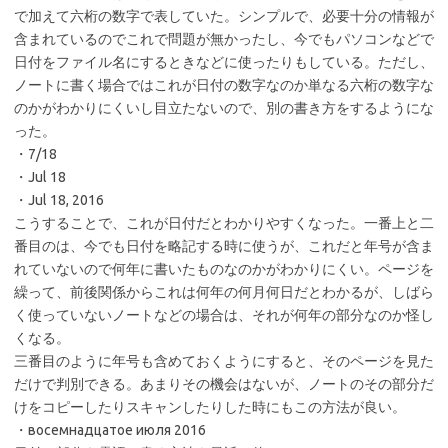
で加えて六桁の数字で表していた。シンプルで、必要十分の情報が
含まれているのでこれで問題が無かったし、今でもパソコンなどで
日付をファイル名にするときなどに使ったりもしている。ただし、
ノートに書く場合ではこれが日付の数字なのか単なる六桁の数字な
のかがわかりにくいし目立たないので、別の書き方をするようにな
った。
・7/18
・Jul 18
・Jul 18, 2016
こうすることで、これが日付だとわかりやすくなった。一番上と二
番目のは、今でも日付を略記する時に使うが、これだと年号が含ま
れていないので何年に書いたものなのかがわかりにくい。ページを
繰って、前後関係からこれは何年の何月何日だとわかるが、しばら
く使っていないノートなどの場合は、それが何年の部分なのか怪し
くなる。
三番目のように年号も含めておくようにすると、そのページを見た
だけで判別できる。あまりその機会はないが、ノートのその部分だ
けをコピーしたりスキャンしたりした時にもこの方法が良い。
・восемнадцатое июля 2016