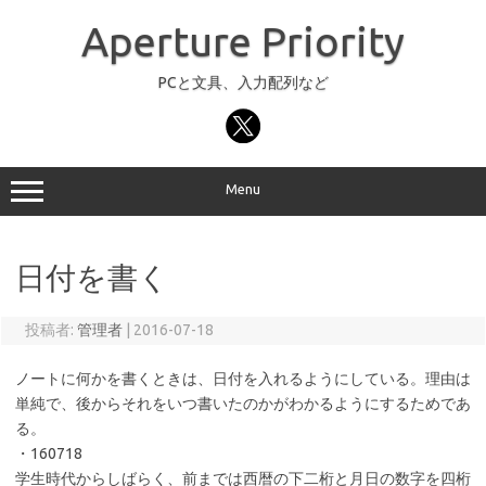
コ
ン
Aperture Priority
テ
ン
ツ
へ
PCと文具、入力配列など
ス
キ
ッ
プ
Menu
日付を書く
投稿者:
管理者
|
2016-07-18
ノートに何かを書くときは、日付を入れるようにしている。理由は
単純で、後からそれをいつ書いたのかがわかるようにするためであ
る。
・160718
学生時代からしばらく、前までは西暦の下二桁と月日の数字を四桁