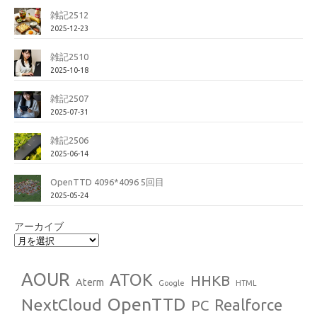
雑記2512
2025-12-23
雑記2510
2025-10-18
雑記2507
2025-07-31
雑記2506
2025-06-14
OpenTTD 4096*4096 5回目
2025-05-24
アーカイブ
AOUR
ATOK
HHKB
Aterm
Google
HTML
OpenTTD
NextCloud
Realforce
PC