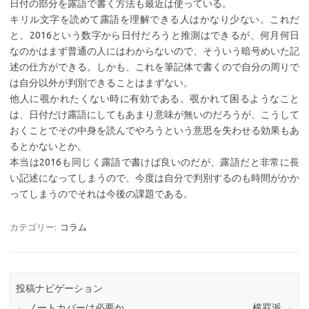
日付の部分を露語で書く方法も最近は使っている。
キリル文字を読めて露語を理解できる人はかなり少ない。これだ
と、2016という数字から日付だろうと推測はできるが、何月何日
なのかはまず普通の人にはわからないので、そういう暗号めいた記
述の仕方ができる。しかも、これを筆記体で書くので自分の周りで
は自分以外が判別できることはまずない。
他人に覗かれたくない時に有効である。覗かれて困るようなこと
は、日付だけ露語にしてもあまり意味が無いのだろうが、こうして
おくことでその中身を読んでやろうという意思を失わせる効果もあ
るとかないとか。
本当は2016も同じく露語で書けば良いのだが、露語だと非常に長
い記述になってしまうので、今度は自分で判別するのも時間がかか
ってしまうのでそれは今後の課題である。
カテゴリー:
コラム
投稿ナビゲーション
←
ノートカバーは必要か
横罫派
→