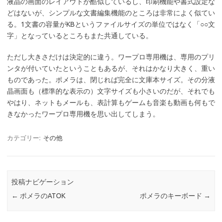
液晶の画面のレイアウトが酷似しているし、印刷機能や書式設定な
どはないが、シンプルな文書編集機能のところは非常によく似てい
る。1文書の容量がKBというファイルサイズの単位ではなく「○○文
字」となっているところもまた共通している。
ただし大きさだけは決定的に違う。ワープロ専用機は、専用のプリ
ンタが付いていたということもあるが、それはかなり大きく、重い
ものであった。ポメラは、閉じれば完全に文庫本サイズ。その分液
晶画面も（標準的な表示の）文字サイズも小さいのだが、それでも
やはり、ネットもメールも、表計算もゲームも音楽も動画も何もで
きなかったワープロ専用機を思い出してしまう。
カテゴリー:
その他
投稿ナビゲーション
←
ポメラのATOK
ポメラのキーボード
→