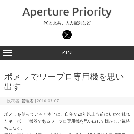
コ
ン
Aperture Priority
テ
ン
ツ
へ
PCと文具、入力配列など
ス
キ
ッ
プ
Menu
ポメラでワープロ専用機を思い
出す
投稿者:
管理者
|
2010-03-07
ポメラを使っていると本当に、自分が20年以上も前に初めて触れ
たキーボード機器であるワープロ専用機を思い出して懐かしい気持
ちになる。