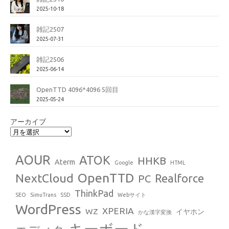
2025-10-18
雑記2507
2025-07-31
雑記2506
2025-06-14
OpenTTD 4096*4096 5回目
2025-05-24
アーカイブ
AOUR
ATOK
HHKB
Aterm
Google
HTML
OpenTTD
NextCloud
Realforce
PC
ThinkPad
SEO
SimuTrans
SSD
Webサイト
WordPress
XPERIA
WZ
イヤホン
かな漢字変換