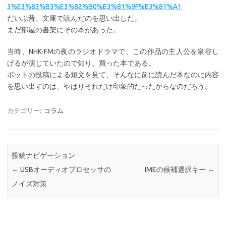
3%E3%83%B3%E3%82%B0%E3%81%9F%E3%81%A1
だいぶ昔、文庫で読んだのを思い出した。
まだ部屋の書架にその本があった。
当時、NHK-FMの夜のラジオドラマで、この作品の主人公を泉谷し
げるが演じていたので知り、買った本である。
ボットの投稿による短文を見て、そんなに前に読んだ本なのに内容
を思い出すのは、やはりそれだけ印象的だったからなのだろう。
カテゴリー:
コラム
投稿ナビゲーション
←
USBオーディオプロセッサの
IMEの候補選択キー
→
ノイズ対策