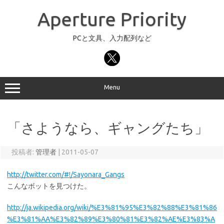
コ
ン
Aperture Priority
テ
ン
ツ
へ
PCと文具、入力配列など
ス
キ
ッ
プ
Menu
「さようなら、ギャングたち」
投稿者:
管理者
|
2011-05-07
http://twitter.com/#!/Sayonara_Gangs
こんなボットを見つけた。
http://ja.wikipedia.org/wiki/%E3%81%95%E3%82%88%E3%81%86
%E3%81%AA%E3%82%89%E3%80%81%E3%82%AE%E3%83%A