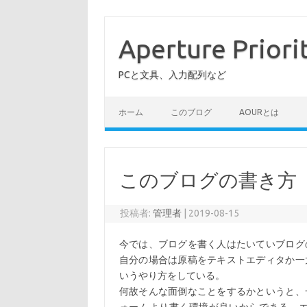
コ
ン
テ
Aperture Priori
ン
ツ
へ
PCと文具、入力配列など
ス
キ
ッ
プ
ホーム
このブログ
AOURとは
このブログの書き方
投稿者:
管理者
|
2019-08-15
今では、ブログを書く人はたいていブログ
自分の場合は原稿をテキストエディタか一
いうやり方をしている。
何故そんな面倒なことをするかというと、