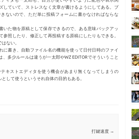
エディタも一太郎も、自分が使いやすいように配色や表示関
ズしていて、ストレスなく文章が書けるようにしてある。ブ
できないので、ただ単に投稿フォームに書かなければならな
書いた物を原稿として保存できるので、ある意味バックアッ
て参照したり、修正して再投稿する原稿にしたりもできる。
ではない。
れに書き、自動ファイル名の機能を使って日付日時のファイ
、多少ルールは違うが一太郎やWZ EDITORでそういうこと
やテキストエディタを使う機会があまり無くなってしまうの
ルとして使うというそれ自体の目的もある。
打鍵速度
→