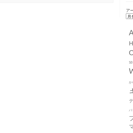
ア
S
か
バ