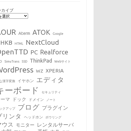
ーカイブ
AOUR
ATOK
Aterm
Google
NextCloud
HHKB
HTML
OpenTTD
Realforce
PC
ThinkPad
EO
SimuTrans
SSD
Webサイト
WordPress
XPERIA
WZ
エディタ
イヤホン
な漢字変換
キーボード
セキュリティ
テーマ
ドック
ドメイン
ノート
ブログ
プラグイン
ックアップ
プリンタ
ヘッドホン
ボウリング
マウス
レンタルサーバ
モニター